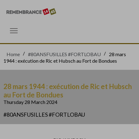
Go directly to content
Go directly to content
Open menu
Home
#80ANSFUSILLES #FORTLOBAU
28 mars
1944 : exécution de Ric et Hubsch au Fort de Bondues
28 mars 1944 : exécution de Ric et Hubsch
au Fort de Bondues
Thursday 28 March 2024
#80ANSFUSILLES #FORTLOBAU