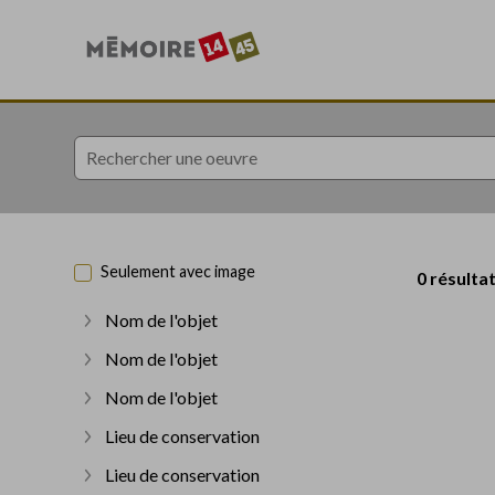
Accèder directement au contenu
Accèder directement au contenu
Seulement avec image
0 résulta
Nom de l'objet
Afficher plus
Nom de l'objet
Afficher plus
Nom de l'objet
Afficher plus
Lieu de conservation
Afficher plus
Lieu de conservation
Afficher plus