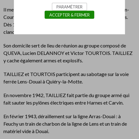
PARAMÉTRER
Il met sur pied des groupes armés dans le secteur de Carvin-
ACCEPTER & FERMER
Courrières-Oignies puis dans celui de Beaumont-en-Artois.
Dès 1941, il s’occupe de la diffusion de tract et journaux
clandestins.
Son domicile sert de lieu de réunion au groupe composé de
QUEVA, Lucien DELANNOY et Victor TOURTOIS. TAILLIEZ
y cache également armes et explosifs.
TAILLIEZ et TOURTOIS participent au sabotage sur la voie
ferrée Lens-Douai à Quiéry-la-Motte.
En novembre 1942, TAILLIEZ fait partie du groupe armé qui
fait sauter les pylônes électriques entre Harnes et Carvin.
En février 1943, déraillement sur la ligne Arras-Douai : à
Feuchy un train de charbon de la ligne de Lens et un train de
matériel vide à Douai.