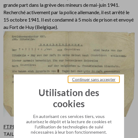
grande part dans la grève des mineurs de mai-juin 1941.
Recherché activement par la police allemande, il est arrêté le
15 octobre 1941. Il est condamné à 5 mois de prison et envoyé
au Fort de Huy (Belgique).
Continuer sans accepter
Utilisation des
cookies
En autorisant ces services tiers, vous
autorisez le dépôt et la lecture de cookies et
FTPF
: Rentré de Huy le 15 mars 1942, Jean- Baptiste
l'utilisation de technologies de suivi
nécessaires à leur bon fonctionnement.
TAILLIEZ devient Lieutenant FTPF.