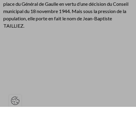
place du Général de Gaulle en vertu d’une décision du Conseil
municipal du 18 novembre 1944. Mais sous la pression de la
population, elle porte en fait le nom de Jean-Baptiste
TAILLIEZ.
Ouvrir la barre de gestion des cooki