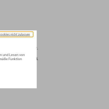
Cookies nicht zulassen
43.
 à se procurer du papier.
ren und Lesen von
tour en septembre 1943.
emäße Funktion