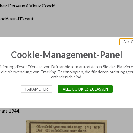
chez Dervaux à Vieux Condé.
ndé-sur-l’Escaut.
Alle 
er
e son cousin Fernand BOUTON. Adhésion aux FTP le 1
janvier 19
Cookie-Management-Panel
ins. Il fait d'ailleurs partie de l’expédition à l'usine Celcosa, visant
sierung dieser Dienste von Drittanbietern autorisieren Sie das Platzie
 dans une hutte de chasseurs dans un étang au lieu-dit Chabaud-La
 die Verwendung von Tracking-Technologien, die für deren ordnungsg
erforderlich sind.
PARAMETER
ALLE COOKIES ZULASSEN
ON est arrêté le 16 novembre 1943. Il subit 15 interrogatoires.
 mars 1944.