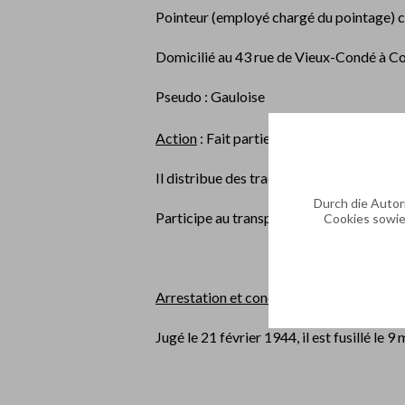
Pointeur (employé chargé du pointage) 
Domicilié au 43 rue de Vieux-Condé à Co
Pseudo : Gauloise
Action
: Fait partie du même groupe qu
Il distribue des tracts et journaux clandest
Durch die Autori
Participe au transport et dépôt d’armes
Cookies sowie
Arrestation et condamnation
: Yvon BOUT
Jugé le 21 février 1944, il est fusillé le 9