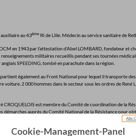
ème
auxiliaire au 43
RI de Lille. Médecin au service sanitaire de Re
l’OCM en 1943 par l’attestation d’Abel LOMBARD, fondateur et ch
enseignements militaires recueillis pendant ses tournées médical
eur anglais SPEEDING, tombé en parachute dans la région.
partien
t également au Front National pour lequel il transporte d
ropre voiture. 2 000 hommes dans le secteur sous les ordres de René 
dré CROQUELOIS est membre du Comité de coordination de la Résis
des démarches auprès du Comité National de la Résistance pour obt
Alle 
944 « à son domicile vers 20h par des militaires et quelques policiers
Cookie-Management-Panel
s ainsi qu’un membre de la
Feldgendarmerie
de Boulogne. Au cours 