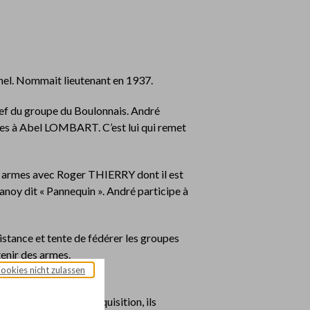
thel. Nommait lieutenant en 1937.
ef du groupe du Boulonnais. André
es à Abel LOMBART. C’est lui qui remet
es armes avec Roger THIERRY dont il est
Lanoy dit « Pannequin ». André participe à
tance et tente de fédérer les groupes
enir des armes.
Cookies nicht zulassen
 allemands en civil, le
d’une minutieuse perquisition, ils