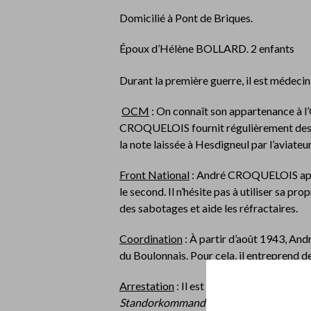
Domicilié à Pont de Briques.
Époux d’Hélène BOLLARD. 2 enfants
Durant la première guerre, il est médecin 
OCM
: On connaît son appartenance à 
CROQUELOIS fournit régulièrement des r
la note laissée à Hesdigneul par l’aviat
Front National
: André CROQUELOIS ap
le second. Il n’hésite pas à utiliser sa p
des sabotages et aide les réfractaires.
Coordination
: À partir d’août 1943, An
du Boulonnais. Pour cela, il entreprend 
Arrestation
: Il est arrêté le 28 janvier 1
Standorkommandant
de Pont-de-Brique