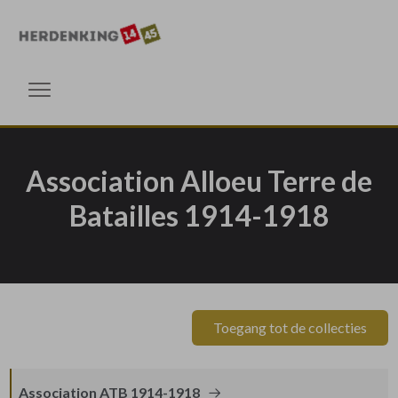
Ga direct naar de inhoud
Ga direct naar de inhoud
Menu openen
Association Alloeu Terre de
Batailles 1914-1918
Toegang tot de collecties
Association ATB 1914-1918