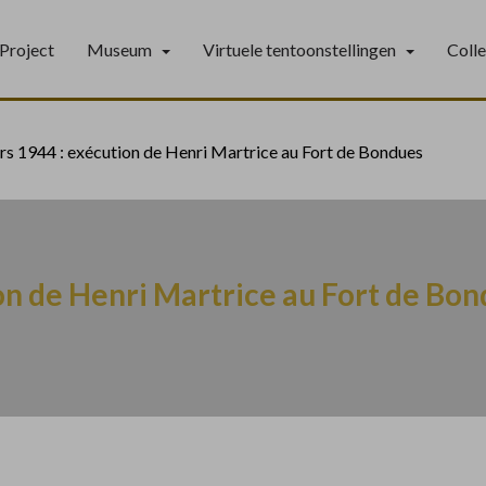
Project
Museum
Virtuele tentoonstellingen
Coll
rs 1944 : exécution de Henri Martrice au Fort de Bondues
on de Henri Martrice au Fort de Bo