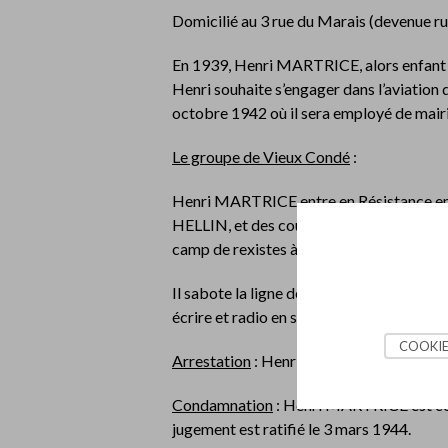
Domicilié au 3 rue du Marais (devenue ru
En 1939, Henri MARTRICE, alors enfant d
Henri souhaite s’engager dans l’aviation d
octobre 1942 où il sera employé de mairi
Le groupe de Vieux Condé
:
Henri MARTRICE entre en Résistance en
HELLIN, et des cousins Yvon et Fernand 
camp de rexistes à Escautpont et récupèr
Il sabote la ligne de chemin de fer et pa
écrire et radio en septembre 1943.
COOKIE
Arrestation
: Henri est arrêté à son dom
Condamnation
: Henri MARTRICE est cond
jugement est ratifié le 3 mars 1944.